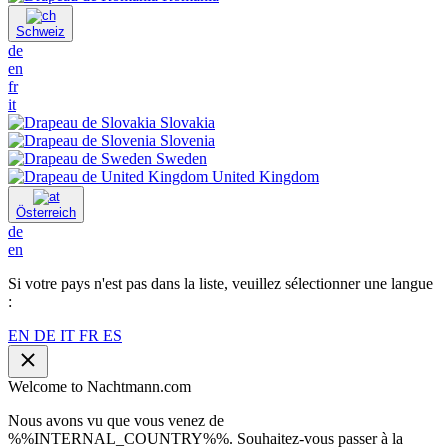
Schweiz
de
en
fr
it
Slovakia
Slovenia
Sweden
United Kingdom
Österreich
de
en
Si votre pays n'est pas dans la liste, veuillez sélectionner une langue
:
EN
DE
IT
FR
ES
Welcome to Nachtmann.com
Nous avons vu que vous venez de
%%INTERNAL_COUNTRY%%. Souhaitez-vous passer à la