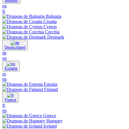
Belgium
en
fr
Bulgaria
Croatia
Cyprus
Czechia
Denmark
Deutschland
de
en
España
es
en
Estonia
Finland
France
fr
en
Greece
Hungary
Iceland