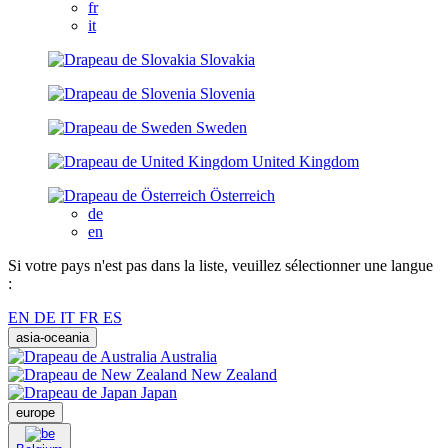
fr
it
Slovakia
Slovenia
Sweden
United Kingdom
Österreich
de
en
Si votre pays n'est pas dans la liste, veuillez sélectionner une langue
:
EN
DE
IT
FR
ES
asia-oceania
Australia
New Zealand
Japan
europe